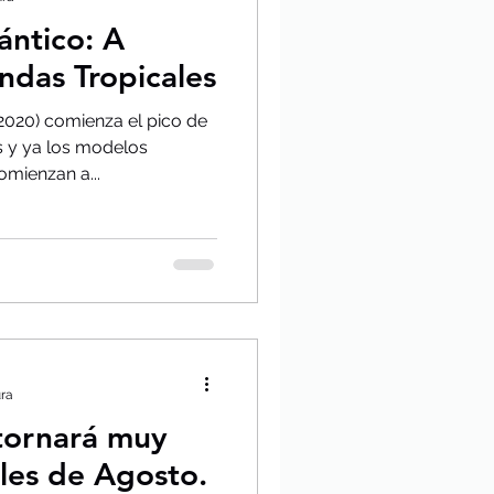
ántico: A
Ondas Tropicales
 2020) comienza el pico de
 y ya los modelos
mienzan a...
ura
 tornará muy
ales de Agosto.