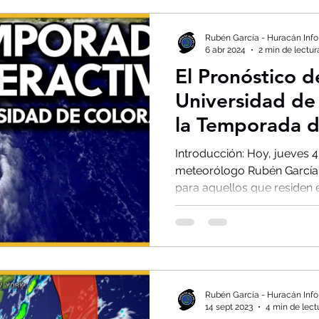
Rubén García - Huracán Info
6 abr 2024
2 min de lectur
El Pronóstico d
Universidad de
la Temporada 
2024: Alerta de
Introducción: Hoy, jueves 4 
Actividad Réco
meteorólogo Rubén García n
para aquellos que residen e
Rubén García - Huracán Info
14 sept 2023
4 min de lect