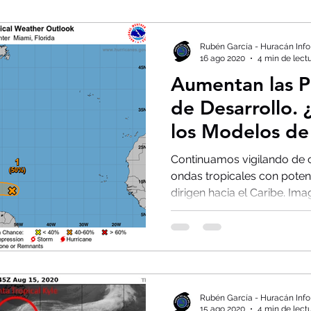
Rubén García - Huracán Info
16 ago 2020
4 min de lect
Aumentan las P
de Desarrollo.
los Modelos de 
Intensidad?
Continuamos vigilando de 
ondas tropicales con poten
dirigen hacia el Caribe. Imag
Rubén García - Huracán Info
15 ago 2020
4 min de lect