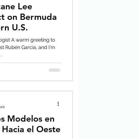
cane Lee
ct on Bermuda
rn U.S.
gist A warm greeting to
ist Rubén García, and I'm
..
ura
os Modelos en
 Hacia el Oeste