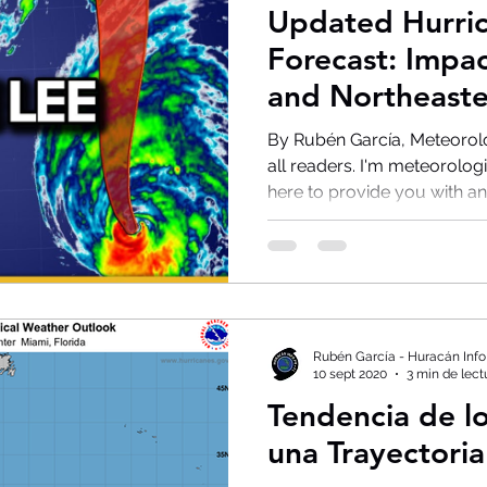
Updated Hurri
Forecast: Impa
and Northeaste
By Rubén García, Meteorolo
all readers. I'm meteorolog
here to provide you with an.
Rubén García - Huracán Info
10 sept 2020
3 min de lect
Tendencia de l
una Trayectoria