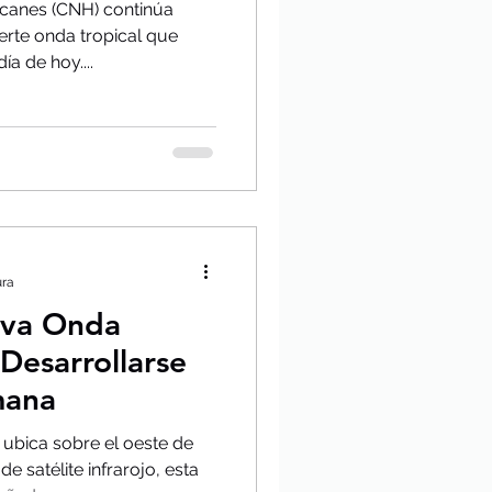
acanes (CNH) continúa
erte onda tropical que
ía de hoy....
ura
eva Onda
 Desarrollarse
mana
 ubica sobre el oeste de
e satélite infrarojo, esta