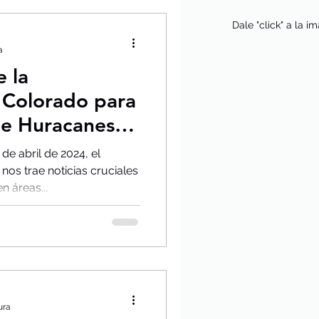
Dale "click" a la i
a
e la
 Colorado para
de Huracanes
 Posible
de abril de 2024, el
rd
os trae noticias cruciales
n áreas...
ura