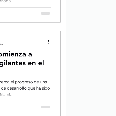
ñada...
ura
Comienza a
gilantes en el
cerca el progreso de una
 de desarrollo que ha sido
. El...