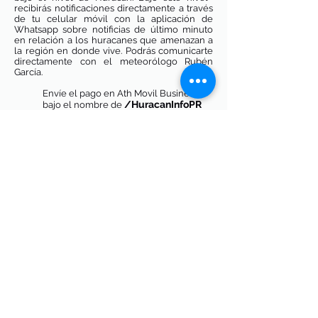
recibirás notificaciones directamente a través
de tu celular móvil con la aplicación de
Whatsapp sobre notificias de último minuto
en relación a los huracanes que amenazan a
la región en donde vive. Podrás comunicarte
directamente con el meteorólogo Rubén
García.
Envíe el pago en Ath Movil Business
/HuracanInfoPR
bajo el nombre de
PayPal:
A través de PayPal puedes realizar un
donativo global de
$30.00/temporada
y
durante la temporada de huracanes 2021
recibirás los beneficios bajo el nivel de
Huracán. Bajo este nivel
recibirás
notificaciones directamente a través de tu
celular móvil con la aplicación de Whatsapp
sobre notificias de último minuto en relación a
los huracanes que amenazan a la región en
donde vive. Podrás comunicarte directamente
con el meteorólogo Rubén García.
Para conocer más de esta opción dale
click a la siguiente enlace:
www.paypal.me/HuracanInfoPR