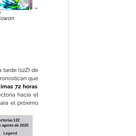
 Cowan 
según las corridas de la tarde (12Z) de 
ronostican que 
ximas 72 horas
. 
oria hacia el 
 para el próximo 