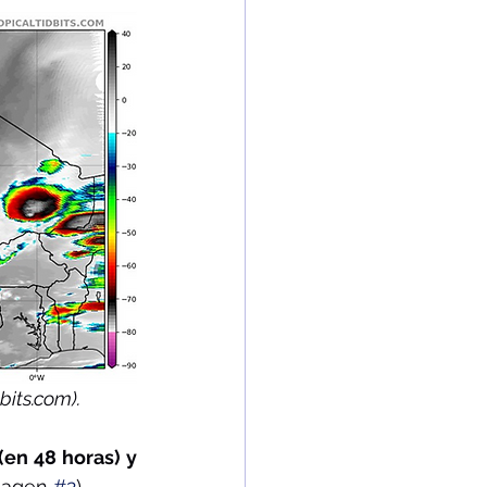
bits.com).
en 48 horas) y 
magen 
#2
).