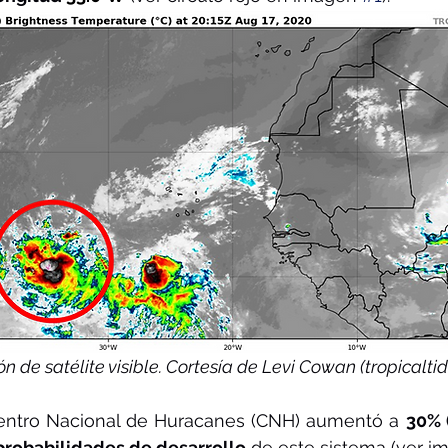
ón de satélite visible. Cortesía de Levi Cowan (tropicaltid
 Centro Nacional de Huracanes (CNH) aumentó a 
30% (
 probabilidades de desarrollo
 de este sistema (ver i