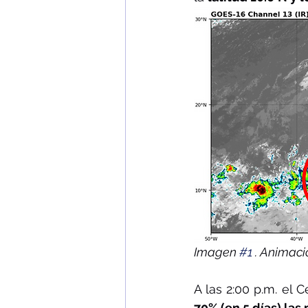
Imagen 
#1
 . Animaci
A las 2:00 p.m. el
70% (en 5 días) las