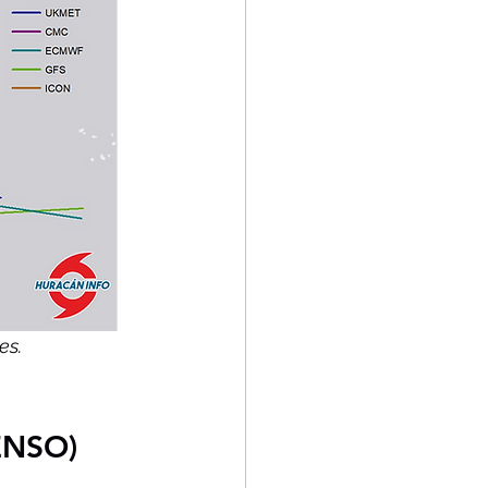
es. 
ENSO)