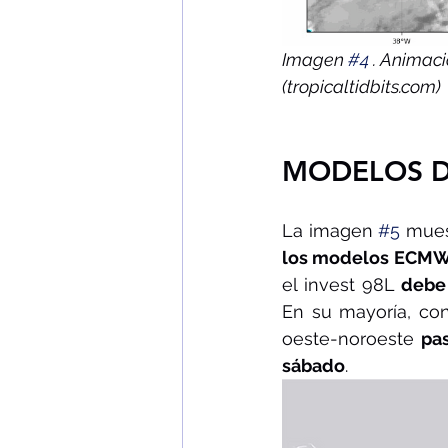
Imagen 
#4
 . Animaci
(tropicaltidbits.com)
MODELOS D
La imagen 
#5
 mues
los modelos ECMW
el invest 98L 
debe 
En su mayoría, con
oeste-noroeste 
pa
sábado
.