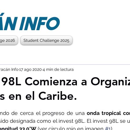
N INFO
nge 2026
Student Challenge 2025
racán Info
17 ago 2020
4 min de lectura
t 98L Comienza a Organi
s en el Caribe.
ando de cerca el progreso de una 
onda tropical co
sido designada como el invest 98L. El invest 98L se u
ongitud 
33.0°W
 (ver círculo rojo en imagen 
#1
). 