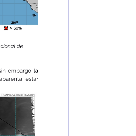
acional de 
 sin embargo 
la 
 y es en donde aparenta estar 