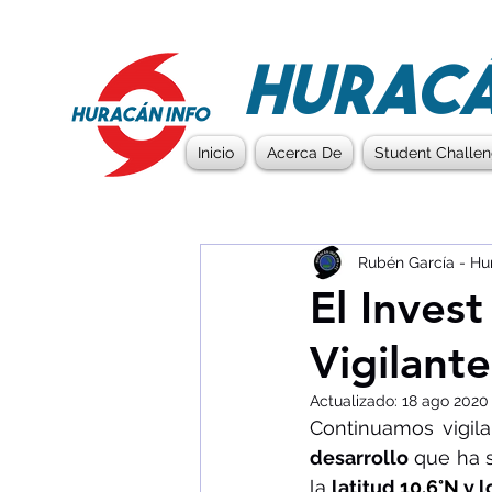
HURACÁ
Inicio
Acerca De
Student Challe
Rubén García - Hu
El Inves
Vigilante
Actualizado:
18 ago 2020
Continuamos vigil
desarrollo
 que ha 
la 
latitud 
10.6°N 
y l