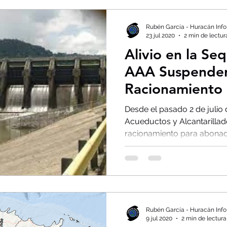
Rubén García - Huracán Info
23 jul 2020
2 min de lectur
Alivio en la Se
AAA Suspender 
Racionamiento a
lago Carraízo?
Desde el pasado 2 de julio
Acueductos y Alcantarillado
racionamiento para abonado
Rubén García - Huracán Info
9 jul 2020
2 min de lectura