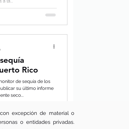
a la...
a
 sequía
uerto Rico
monitor de sequía de los
blicar su último informe
nte seco...
 con excepción de material o
rsonas o entidades privadas.