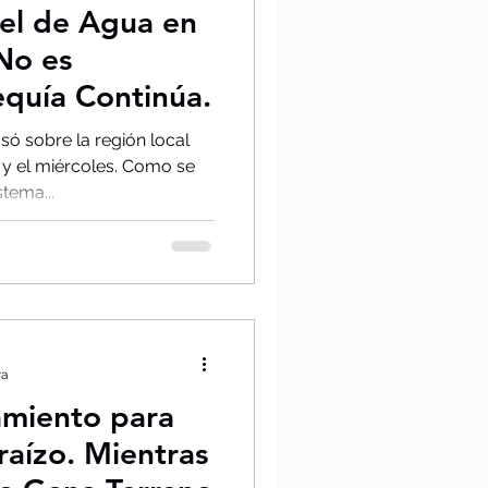
el de Agua en
No es
Sequía Continúa.
só sobre la región local
 y el miércoles. Como se
tema...
ra
amiento para
raízo. Mientras