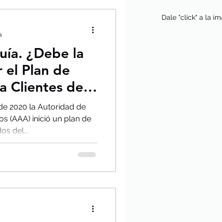
Dale "click" a la i
a
quía. ¿Debe la
el Plan de
 Clientes del
 de 2020 la Autoridad de
s (AAA) inició un plan de
s del...