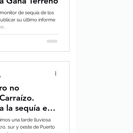
ra Gana Terreno
 monitor de sequía de los
blicar su último informe
...
a
ero no
 Carraízo.
a la sequía en
imos una tarde lluviosa
tro, sur y oeste de Puerto