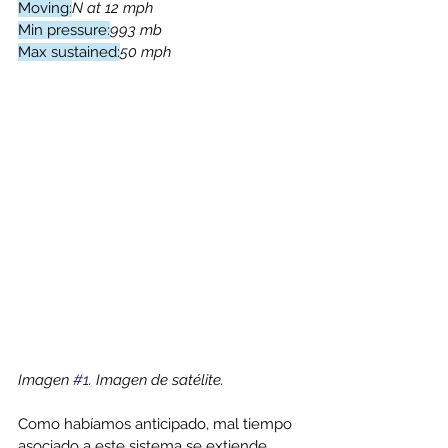
Moving:
N at 12 mph
Min pressure:
993 mb
Max sustained:
50 mph
Imagen 
#1
. Imagen de satélite. 
Como habíamos anticipado, mal tiempo 
asociado a este sistema se extiende 