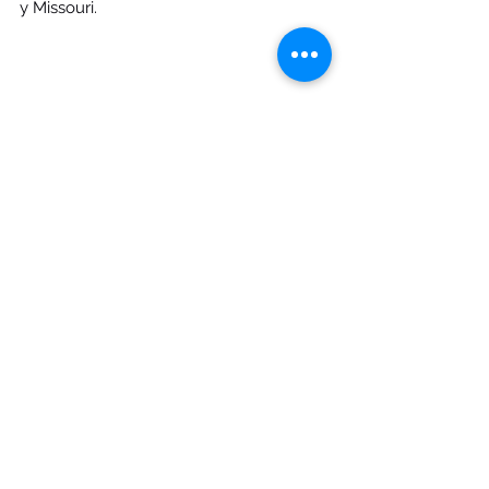
y Missouri. 
Imagen 
#5
. Proyecciones de 
acumulaciones de precipitación 
asociadas a Cristobal hasta el jueves, 11 
de junio de 2020.
Gracias,
Rubén García (Meteorólogo) 
México
Florida