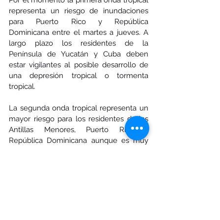
representa un riesgo de inundaciones 
para Puerto Rico y República 
Dominicana entre el martes a jueves. A 
largo plazo los residentes de la 
Península de Yucatán y Cuba deben 
estar vigilantes al posible desarrollo de 
una depresión tropical o tormenta 
tropical. 
La segunda onda tropical representa un 
mayor riesgo para los residentes de las 
Antillas Menores, Puerto Rico y 
República Dominicana aunque es muy 
temprano para determinar posible 
trayectoria e intensidad. Debemos 
permanecer atentos pero sin 
preocuparnos por el momento.
Les exhorto a prepararse para el 
aumento de actividad ciclónica que 