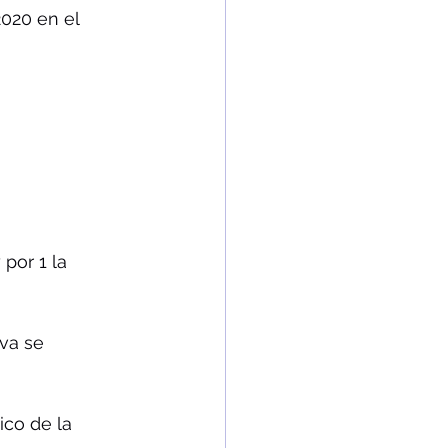
020 en el 
por 1 la 
va se 
co de la 