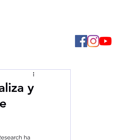
liza y
ue
Research ha 