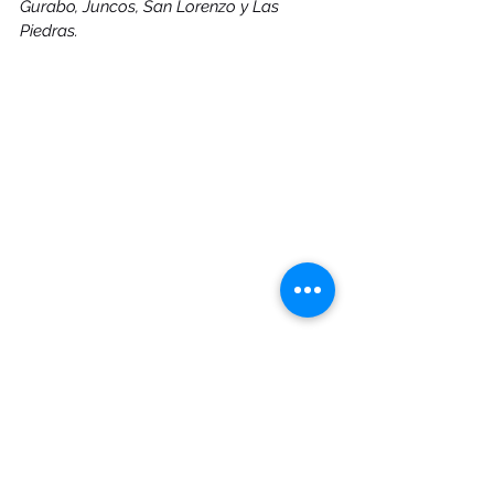
Gurabo, Juncos, San Lorenzo y Las 
Piedras.
Imagen 
#7
. Modelo ECMWF de 
precipitación acumulada desde el lunes 
hasta el miércoles. Cortesía de 
weather.us